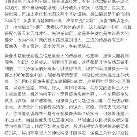
咱们聊完了历史和分级，现在说说技术，看看自动驾驶到底是怎么
实现的。整个自动驾驶系统可以分成几个层次：感知层、决策层、
控制层，再加上定位和地图这两个基础设施。感知层就是车的"眼睛
和耳朵"，负责看清楚周围环境；决策层是"大脑"，负责判断该怎么
开；控制层是"手脚"，负责执行具体的操作。这几层缺一不可，而且
得配合得天衣无缝才行。先说感知层，这是最关键也是争议最大的
部分，因为不同厂商的技术路线差别很大。主流的传感器有三种：
摄像头、激光雷达、毫米波雷达，各有优缺点。
摄像头是最便宜也是信息量最大的传感器。你想啊，摄像头能看到
颜色、能识别交通标志、能看清车道线，这些都是其他传感器做不
到的。而且摄像头的分辨率可以做得很高，现在的车用摄像头一般
都是1080p甚至4K的，能看得清清楚楚。特斯拉就是纯视觉派的代
表，他们用8个摄像头覆盖车辆周围360度，然后用神经网络处理图
像，识别出道路、车辆、行人、障碍物等等。马斯克的逻辑是人开
车就靠眼睛，机器为啥不行？而且摄像头便宜啊，一个车用摄像头
就几百块钱，量产成本低。但摄像头的问题也很明显：受光线影响
太大。大晴天的时候看得很清楚，但逆光、夜晚、雨雪天气就抓瞎
了。你可能会说现在不是有夜视摄像头吗？确实有，但效果还是比
不上白天。而且摄像头没法直接测距，只能通过双目视觉或者深度
学习推算距离，精度不如激光雷达。所以纯视觉方案对算法的要求
特别高，得用非常强大的神经网络才能搞定，这也是为什么特斯拉