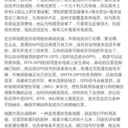
达技术比较成熟，价格也便宜，一个几十到几百块钱，所以基本上
所有L2及以上的车都会配。理想的配置是摄像头+激光雷达+毫米波
雷达三者结合，互相弥补不足，这样才能覆盖各种场景。但马斯克
觉得这是浪费钱，他认为纯视觉就够了，只要算法足够强大。到底
谁对谁错，现在还没定论，得等几年看看市场表现。
定位和地图是自动驾驶的基础设施，车得知道自己在哪、要去哪、
怎么走。普通的GPS定位精度只有几米，这对自动驾驶来说是不够
的，因为车道才三四米宽，几米的误差可能就开到别的车道去了。
所以自动驾驶用的是RTK-GPS（实时动态差分GPS），精度可以达
到厘米级。RTK-GPS的原理是在地面上设立基站，基站的位置是精
确已知的，然后把GPS信号的误差算出来，再通过无线通信发给车
辆，车辆就能修正自己的位置。但RTK-GPS也有局限性，比如在隧
道里、高楼林立的市区、树木茂密的地方，GPS信号会被遮挡，这
时候就得靠惯性导航（IMU）来补充。惯性导航用加速度计和陀螺仪
测量车辆的运动，短时间内精度很高，但时间长了会漂移。所以实
际应用中是GPS、RTK、IMU再加上视觉定位、激光雷达定位多种
手段融合，确保车辆始终知道自己的精确位置。
地图方面分成两种，一种是普通的导航地图，就是我们平时用高
德、百度导航看到的那种，精度大概几米到十几米，只能告诉你哪
条路通往哪里，但具体每条车道怎么走、路口信号灯在哪、路边有