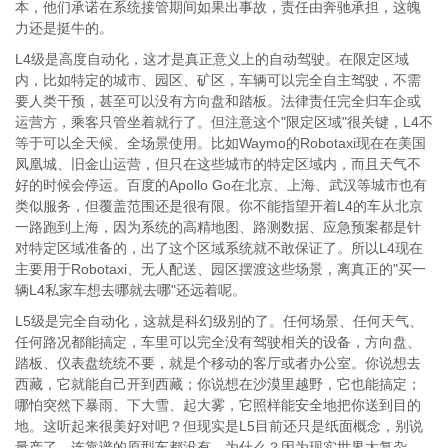
本，他们承诺在系统接管期间如果出事故，责任由奔驰承担，这魄
力还是挺牛的。
L4级是高度自动化，这才是真正意义上的自动驾驶。在限定区域
内，比如特定的城市、园区、矿区，车辆可以完全自主驾驶，不需
要人类干预，甚至可以没有方向盘和踏板。法律责任完全归车企或
运营方，乘客只管坐着就行了。但注意这个"限定区域"很关键，L4不
等于可以全天候、全场景使用。比如Waymo的Robotaxi现在在美国
凤凰城、旧金山运营，但只在这些城市的特定区域内，而且天气不
好的时候会停运。百度的Apollo Go在北京、上海、武汉等城市也有
类似服务，但覆盖范围还是很有限。你不能指望开着L4的车从北京
一路跑到上海，因为系统的高精地图、路测数据、应急预案都是针
对特定区域准备的，出了这个区域系统就不敢保证了。所以L4现在
主要用于Robotaxi、无人配送、园区摆渡这些场景，离真正的"买一
辆L4私家车想去哪就去哪"还远着呢。
L5级是完全自动化，这就是科幻级别的了。任何场景、任何天气、
任何路况都能搞定，车里可以完全没有驾驶相关的设备，方向盘、
踏板、仪表盘统统不要，就是个移动的客厅或者办公室。你说想去
西藏，它就能自己开到西藏；你说想在沙漠里越野，它也能搞定；
哪怕突然下暴雨、下大雪、起大雾，它照样能安全地把你送到目的
地。这听起来很美好对吧？但现实是L5目前还只是纸面概念，别说
量产了，连靠谱的原型车都没有。为什么？因为现实世界太复杂