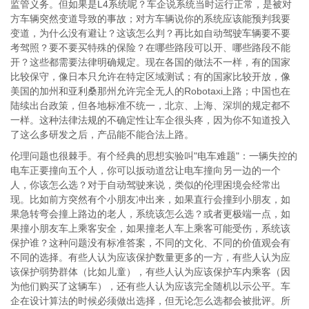
监管义务。但如果是L4系统呢？车企说系统当时运行正常，是被对
方车辆突然变道导致的事故；对方车辆说你的系统应该能预判我要
变道，为什么没有避让？这该怎么判？再比如自动驾驶车辆要不要
考驾照？要不要买特殊的保险？在哪些路段可以开、哪些路段不能
开？这些都需要法律明确规定。现在各国的做法不一样，有的国家
比较保守，像日本只允许在特定区域测试；有的国家比较开放，像
美国的加州和亚利桑那州允许完全无人的Robotaxi上路；中国也在
陆续出台政策，但各地标准不统一，北京、上海、深圳的规定都不
一样。这种法律法规的不确定性让车企很头疼，因为你不知道投入
了这么多研发之后，产品能不能合法上路。
伦理问题也很棘手。有个经典的思想实验叫"电车难题"：一辆失控的
电车正要撞向五个人，你可以扳动道岔让电车撞向另一边的一个
人，你该怎么选？对于自动驾驶来说，类似的伦理困境会经常出
现。比如前方突然有个小朋友冲出来，如果直行会撞到小朋友，如
果急转弯会撞上路边的老人，系统该怎么选？或者更极端一点，如
果撞小朋友车上乘客安全，如果撞老人车上乘客可能受伤，系统该
保护谁？这种问题没有标准答案，不同的文化、不同的价值观会有
不同的选择。有些人认为应该保护数量更多的一方，有些人认为应
该保护弱势群体（比如儿童），有些人认为应该保护车内乘客（因
为他们购买了这辆车），还有些人认为应该完全随机以示公平。车
企在设计算法的时候必须做出选择，但无论怎么选都会被批评。所