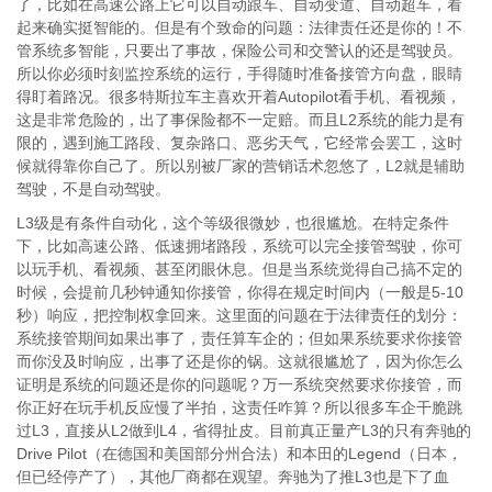
了，比如在高速公路上它可以自动跟车、自动变道、自动超车，看
起来确实挺智能的。但是有个致命的问题：法律责任还是你的！不
管系统多智能，只要出了事故，保险公司和交警认的还是驾驶员。
所以你必须时刻监控系统的运行，手得随时准备接管方向盘，眼睛
得盯着路况。很多特斯拉车主喜欢开着Autopilot看手机、看视频，
这是非常危险的，出了事保险都不一定赔。而且L2系统的能力是有
限的，遇到施工路段、复杂路口、恶劣天气，它经常会罢工，这时
候就得靠你自己了。所以别被厂家的营销话术忽悠了，L2就是辅助
驾驶，不是自动驾驶。
L3级是有条件自动化，这个等级很微妙，也很尴尬。在特定条件
下，比如高速公路、低速拥堵路段，系统可以完全接管驾驶，你可
以玩手机、看视频、甚至闭眼休息。但是当系统觉得自己搞不定的
时候，会提前几秒钟通知你接管，你得在规定时间内（一般是5-10
秒）响应，把控制权拿回来。这里面的问题在于法律责任的划分：
系统接管期间如果出事了，责任算车企的；但如果系统要求你接管
而你没及时响应，出事了还是你的锅。这就很尴尬了，因为你怎么
证明是系统的问题还是你的问题呢？万一系统突然要求你接管，而
你正好在玩手机反应慢了半拍，这责任咋算？所以很多车企干脆跳
过L3，直接从L2做到L4，省得扯皮。目前真正量产L3的只有奔驰的
Drive Pilot（在德国和美国部分州合法）和本田的Legend（日本，
但已经停产了），其他厂商都在观望。奔驰为了推L3也是下了血