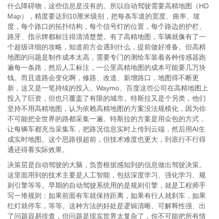
什么障碍物，这些信息是没有的。所以自动驾驶需要高精地图（HD
Map），精度要达到10厘米级别，把每条车道的宽度、曲率、坡
度，每个路口的拓扑结构，每个信号灯的位置，每个路边的护栏、
路牙、指示牌都标注得清清楚楚。有了高精地图，车辆就像有了一
个超级详细的攻略，知道前方会遇到什么，提前做好准备。但高精
地图的问题是制作成本太高，需要专门的测绘车装着各种传感器跑
遍每一条路，然后人工标注，一公里高精地图的成本可能要几万块
钱。而且道路会变化啊，修路、改道、新增路口，地图得不断更
新，这又是一笔持续的投入。Waymo、百度这些公司在高精地图上
投入了巨资，但也只覆盖了有限的城市。特斯拉又是个另类，他们
坚持不用高精地图，认为依赖高精地图的方案没法规模化，因为你
不可能把全世界的路都采集一遍。特斯拉的方案是用众包的方式，
让每辆车都充当采集车，把路况信息实时上传到云端，然后用AI生
成实时地图。这个思路很超前，但技术难度也更大，到底行不行得
通还得看实际效果。
决策层是自动驾驶的大脑，负责根据感知到的信息做出驾驶决策。
这里面用到的技术主要是人工智能，包括深度学习、强化学习、规
则引擎等等。早期的自动驾驶系统用的是规则引擎，就是工程师手
写一堆规则：如果前面有车就保持距离，如果有行人就刹车，如果
红灯就停车，等等。这种方法的好处是逻辑清晰、可解释性强、出
了问题容易排查，但问题是现实世界太复杂了，你不可能把所有情