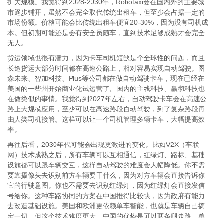
扩大规模。我觉得到2028-2030年，Robotaxi会在国内外的主要城
市逐步铺开，虽然不会完全取代传统出租车，但至少会占据一定的
市场份额。价格可能会比传统出租车便宜20-30%，因为没有司机成
本。但初期可能还是会有安全员随车，直到技术足够成熟才会完全
无人。
货运领域也很有潜力，因为卡车司机短缺是个全球性的问题，而且
长途货运大部分时间都在高速公路上，相对容易实现自动驾驶。图
森未来、智加科技、Plus等公司都在做自动驾驶卡车，现在已经在
美国的一些州开始商业化试运营了。国内的主线科技、赢彻科技也
在做类似的事情。我觉得到2027年左右，自动驾驶卡车会在高速公
路上大规模应用，至少可以在高速路段自动驾驶，到了复杂路段再
由人类司机接管。这样可以让一个司机管理多辆卡车，大幅提高效
率。
再往后看，2030年代可能会出现更激进的变化。比如V2X（车联
网）技术成熟之后，所有车辆可以互相通信，红绿灯、路标、基础
设施都可以跟车辆交互，这样自动驾驶的难度会大幅降低。你不需
要靠摄像头去识别前方车辆要干什么，因为对方车辆会直接告诉你
它的行驶意图。你也不需要去识别红绿灯，因为红绿灯会直接发信
号给你。这种车路协同的方案在中国推得比较快，因为政府有能力
去改造基础设施。美国和欧洲更依赖单车智能，也就是车辆自己搞
定一切，但这个技术难度更大。中国的优势是可以两条腿走路，单