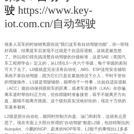
驶
https://www.key-
iot.com.cn/自动驾驶
很多人买车的时候销售跟你说"我们这车有自动驾驶功能"，你一听哇
好高级，结果提车后发现不过就是个自适应巡航，这就是被忽悠
了。所以咱们得先搞清楚自动驾驶的分级标准，这是SAE（美国汽
车工程师学会）定义的，从L0到L5一共六个等级，每个等级的差别
可大了去了。L0级就是完全没有自动化，ABS、ESP这些安全辅助
系统不算自动驾驶，因为它们只是在紧急情况下介入，平时不管你
的驾驶操作。L1级是驾驶辅助，能帮你干一件事，比如自适应巡航
（ACC）能自动保持跟前车的距离，或者车道保持（LKA）在你偏
离车道时帮你纠正方向，但你得随时准备接管，双手不能离开方向
盘，眼睛不能离开路面。这个级别其实没啥好吹的，现在十万块的
车基本都有。
L2级是部分自动化，能同时控制方向盘、油门和刹车，这就有点意
思了。现在市面上大部分所谓的"自动驾驶"都是L2级，包括特斯拉的
Autopilot、小鹏的NGP、蔚来的NOP等等。L2能干的事情比L1多多