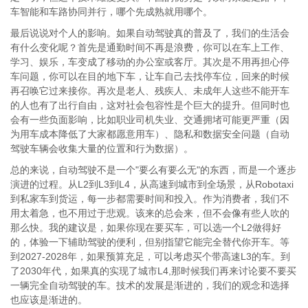
车智能和车路协同并行，哪个先成熟就用哪个。
最后说说对个人的影响。如果自动驾驶真的普及了，我们的生活会
有什么变化呢？首先是通勤时间不再是浪费，你可以在车上工作、
学习、娱乐，车变成了移动的办公室或客厅。其次是不用再担心停
车问题，你可以在目的地下车，让车自己去找停车位，回来的时候
再召唤它过来接你。再次是老人、残疾人、未成年人这些不能开车
的人也有了出行自由，这对社会包容性是个巨大的提升。但同时也
会有一些负面影响，比如职业司机失业、交通拥堵可能更严重（因
为用车成本降低了大家都愿意用车）、隐私和数据安全问题（自动
驾驶车辆会收集大量的位置和行为数据）。
总的来说，自动驾驶不是一个"要么有要么无"的东西，而是一个逐步
演进的过程。从L2到L3到L4，从高速到城市到全场景，从Robotaxi
到私家车到货运，每一步都需要时间和投入。作为消费者，我们不
用太着急，也不用过于悲观。该来的总会来，但不会像有些人吹的
那么快。我的建议是，如果你现在要买车，可以选一个L2做得好
的，体验一下辅助驾驶的便利，但别指望它能完全替代你开车。等
到2027-2028年，如果预算充足，可以考虑买个带高速L3的车。到
了2030年代，如果真的实现了城市L4,那时候我们再来讨论要不要买
一辆完全自动驾驶的车。技术的发展是渐进的，我们的观念和选择
也应该是渐进的。