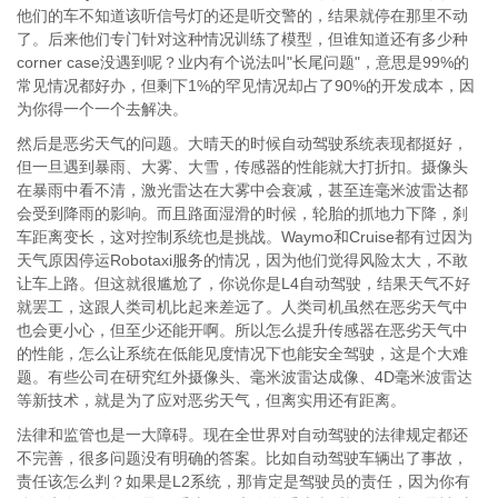
他们的车不知道该听信号灯的还是听交警的，结果就停在那里不动
了。后来他们专门针对这种情况训练了模型，但谁知道还有多少种
corner case没遇到呢？业内有个说法叫"长尾问题"，意思是99%的
常见情况都好办，但剩下1%的罕见情况却占了90%的开发成本，因
为你得一个一个去解决。
然后是恶劣天气的问题。大晴天的时候自动驾驶系统表现都挺好，
但一旦遇到暴雨、大雾、大雪，传感器的性能就大打折扣。摄像头
在暴雨中看不清，激光雷达在大雾中会衰减，甚至连毫米波雷达都
会受到降雨的影响。而且路面湿滑的时候，轮胎的抓地力下降，刹
车距离变长，这对控制系统也是挑战。Waymo和Cruise都有过因为
天气原因停运Robotaxi服务的情况，因为他们觉得风险太大，不敢
让车上路。但这就很尴尬了，你说你是L4自动驾驶，结果天气不好
就罢工，这跟人类司机比起来差远了。人类司机虽然在恶劣天气中
也会更小心，但至少还能开啊。所以怎么提升传感器在恶劣天气中
的性能，怎么让系统在低能见度情况下也能安全驾驶，这是个大难
题。有些公司在研究红外摄像头、毫米波雷达成像、4D毫米波雷达
等新技术，就是为了应对恶劣天气，但离实用还有距离。
法律和监管也是一大障碍。现在全世界对自动驾驶的法律规定都还
不完善，很多问题没有明确的答案。比如自动驾驶车辆出了事故，
责任该怎么判？如果是L2系统，那肯定是驾驶员的责任，因为你有