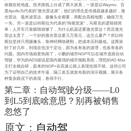
侯都在抢地盘。技术路线上分成了两大派系，一派是以Waymo、百
度Apollo为代表的"激光雷达派"，他们的理念是传感器越多越好，激
光雷达、毫米波雷达、摄像头全都要，再配合高精地图，确保万无
一失。另一派是以特斯拉为代表的"纯视觉派"，马斯克的逻辑很简
单：人开车只靠眼睛就够了，为什么机器还要激光雷达？而且激光
雷达太贵了，一个好的激光雷达要几万美元，这怎么量产？所以特
斯拉坚持只用摄像头，靠神经网络硬刚，把成本压到最低。这两派
吵了好几年，到现在也没个定论，因为各有各的道理，也各有各的
问题。国内市场就更热闹了，小鹏的城市NGP可以在城市道路自动
驾驶，华为的ADS据说是国内最强的城市领航系统，理想的AD Max
主打全栈自研，蔚来的NOP+在高速公路上表现也很不错。这些公司
为了证明自己的技术牛逼，隔三差五就发布新的演示视频，展示各
种复杂路况下的表现，卷得不行。
第二章：自动驾驶分级——L0
到L5到底啥意思？别再被销售
忽悠了
原文：
自动驾