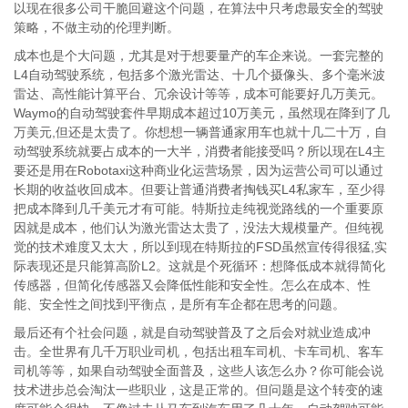
以现在很多公司干脆回避这个问题，在算法中只考虑最安全的驾驶
策略，不做主动的伦理判断。
成本也是个大问题，尤其是对于想要量产的车企来说。一套完整的
L4自动驾驶系统，包括多个激光雷达、十几个摄像头、多个毫米波
雷达、高性能计算平台、冗余设计等等，成本可能要好几万美元。
Waymo的自动驾驶套件早期成本超过10万美元，虽然现在降到了几
万美元,但还是太贵了。你想想一辆普通家用车也就十几二十万，自
动驾驶系统就要占成本的一大半，消费者能接受吗？所以现在L4主
要还是用在Robotaxi这种商业化运营场景，因为运营公司可以通过
长期的收益收回成本。但要让普通消费者掏钱买L4私家车，至少得
把成本降到几千美元才有可能。特斯拉走纯视觉路线的一个重要原
因就是成本，他们认为激光雷达太贵了，没法大规模量产。但纯视
觉的技术难度又太大，所以到现在特斯拉的FSD虽然宣传得很猛,实
际表现还是只能算高阶L2。这就是个死循环：想降低成本就得简化
传感器，但简化传感器又会降低性能和安全性。怎么在成本、性
能、安全性之间找到平衡点，是所有车企都在思考的问题。
最后还有个社会问题，就是自动驾驶普及了之后会对就业造成冲
击。全世界有几千万职业司机，包括出租车司机、卡车司机、客车
司机等等，如果自动驾驶全面普及，这些人该怎么办？你可能会说
技术进步总会淘汰一些职业，这是正常的。但问题是这个转变的速