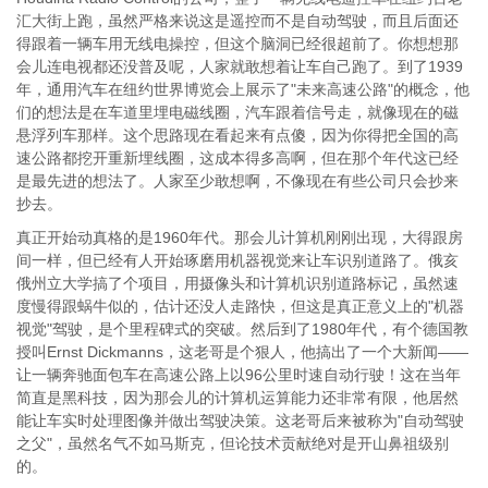
汇大街上跑，虽然严格来说这是遥控而不是自动驾驶，而且后面还
得跟着一辆车用无线电操控，但这个脑洞已经很超前了。你想想那
会儿连电视都还没普及呢，人家就敢想着让车自己跑了。到了1939
年，通用汽车在纽约世界博览会上展示了"未来高速公路"的概念，他
们的想法是在车道里埋电磁线圈，汽车跟着信号走，就像现在的磁
悬浮列车那样。这个思路现在看起来有点傻，因为你得把全国的高
速公路都挖开重新埋线圈，这成本得多高啊，但在那个年代这已经
是最先进的想法了。人家至少敢想啊，不像现在有些公司只会抄来
抄去。
真正开始动真格的是1960年代。那会儿计算机刚刚出现，大得跟房
间一样，但已经有人开始琢磨用机器视觉来让车识别道路了。俄亥
俄州立大学搞了个项目，用摄像头和计算机识别道路标记，虽然速
度慢得跟蜗牛似的，估计还没人走路快，但这是真正意义上的"机器
视觉"驾驶，是个里程碑式的突破。然后到了1980年代，有个德国教
授叫Ernst Dickmanns，这老哥是个狠人，他搞出了一个大新闻——
让一辆奔驰面包车在高速公路上以96公里时速自动行驶！这在当年
简直是黑科技，因为那会儿的计算机运算能力还非常有限，他居然
能让车实时处理图像并做出驾驶决策。这老哥后来被称为"自动驾驶
之父"，虽然名气不如马斯克，但论技术贡献绝对是开山鼻祖级别
的。