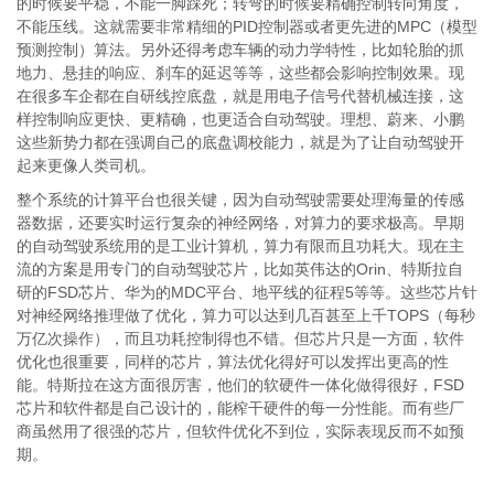
的时候要平稳，不能一脚踩死；转弯的时候要精确控制转向角度，
不能压线。这就需要非常精细的PID控制器或者更先进的MPC（模型
预测控制）算法。另外还得考虑车辆的动力学特性，比如轮胎的抓
地力、悬挂的响应、刹车的延迟等等，这些都会影响控制效果。现
在很多车企都在自研线控底盘，就是用电子信号代替机械连接，这
样控制响应更快、更精确，也更适合自动驾驶。理想、蔚来、小鹏
这些新势力都在强调自己的底盘调校能力，就是为了让自动驾驶开
起来更像人类司机。
整个系统的计算平台也很关键，因为自动驾驶需要处理海量的传感
器数据，还要实时运行复杂的神经网络，对算力的要求极高。早期
的自动驾驶系统用的是工业计算机，算力有限而且功耗大。现在主
流的方案是用专门的自动驾驶芯片，比如英伟达的Orin、特斯拉自
研的FSD芯片、华为的MDC平台、地平线的征程5等等。这些芯片针
对神经网络推理做了优化，算力可以达到几百甚至上千TOPS（每秒
万亿次操作），而且功耗控制得也不错。但芯片只是一方面，软件
优化也很重要，同样的芯片，算法优化得好可以发挥出更高的性
能。特斯拉在这方面很厉害，他们的软硬件一体化做得很好，FSD
芯片和软件都是自己设计的，能榨干硬件的每一分性能。而有些厂
商虽然用了很强的芯片，但软件优化不到位，实际表现反而不如预
期。