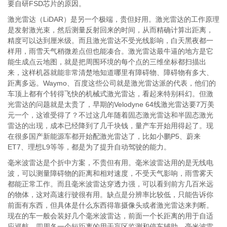
要自研FSD芯片的原因。
激光雷达（LiDAR）是另一个极端，贵但好用。激光雷达的工作原理
是发射激光束，然后测量反射回来的时间，从而精确计算出距离，
精度可以达到厘米级。而且激光雷达不受光线影响，白天黑夜都一
样用，雨雪天气稍微差点但也能凑合。激光雷达最牛逼的地方是它
能生成点云地图，就是把周围环境的每个点的三维坐标都扫描出
来，这样机器就能非常清楚地知道哪里有障碍物、障碍物有多大、
距离多远。Waymo、百度这些公司就是激光雷达派的代表，他们的
车顶上都有个转得飞快的机械式激光雷达，看起来特别科幻。但激
光雷达的问题就是太贵了，早期的Velodyne 64线激光雷达要7万美
元一个，这谁受得了？不过这几年随着固态激光雷达和半固态激光
雷达的出现，成本已经降到了几千块钱，量产车开始用得起了。现
在很多国产新能源车都开始配激光雷达了，比如小鹏P5、蔚来
ET7、理想L9等等，都是为了提升自动驾驶的能力。
毫米波雷达是个折中方案，不贵但有用。毫米波雷达用的是无线电
波，可以测量障碍物的距离和相对速度，不受天气影响，雨雪雾天
都能正常工作。而且毫米波雷达穿透力强，可以看到前方几百米远
的物体，这对高速行驶很有用。缺点是分辨率比较低，只能告诉你
前面有东西，但具体是什么东西得靠摄像头或者激光雷达来判断。
现在的车一般会装好几个毫米波雷达，前面一个长距离的用于自适
应巡航，四周各一个短距离的用于盲区监测和停车辅助。毫米波雷