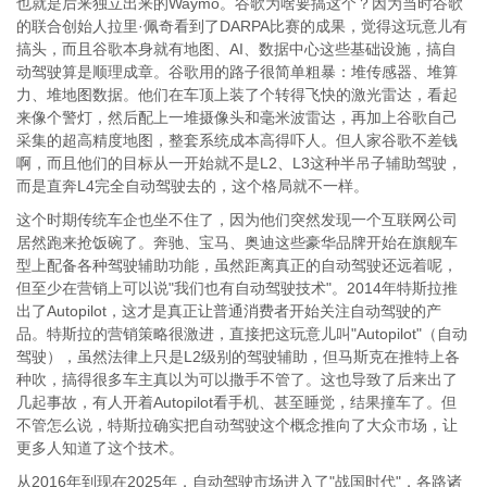
也就是后来独立出来的Waymo。谷歌为啥要搞这个？因为当时谷歌
的联合创始人拉里·佩奇看到了DARPA比赛的成果，觉得这玩意儿有
搞头，而且谷歌本身就有地图、AI、数据中心这些基础设施，搞自
动驾驶算是顺理成章。谷歌用的路子很简单粗暴：堆传感器、堆算
力、堆地图数据。他们在车顶上装了个转得飞快的激光雷达，看起
来像个警灯，然后配上一堆摄像头和毫米波雷达，再加上谷歌自己
采集的超高精度地图，整套系统成本高得吓人。但人家谷歌不差钱
啊，而且他们的目标从一开始就不是L2、L3这种半吊子辅助驾驶，
而是直奔L4完全自动驾驶去的，这个格局就不一样。
这个时期传统车企也坐不住了，因为他们突然发现一个互联网公司
居然跑来抢饭碗了。奔驰、宝马、奥迪这些豪华品牌开始在旗舰车
型上配备各种驾驶辅助功能，虽然距离真正的自动驾驶还远着呢，
但至少在营销上可以说"我们也有自动驾驶技术"。2014年特斯拉推
出了Autopilot，这才是真正让普通消费者开始关注自动驾驶的产
品。特斯拉的营销策略很激进，直接把这玩意儿叫"Autopilot"（自动
驾驶），虽然法律上只是L2级别的驾驶辅助，但马斯克在推特上各
种吹，搞得很多车主真以为可以撒手不管了。这也导致了后来出了
几起事故，有人开着Autopilot看手机、甚至睡觉，结果撞车了。但
不管怎么说，特斯拉确实把自动驾驶这个概念推向了大众市场，让
更多人知道了这个技术。
从2016年到现在2025年，自动驾驶市场进入了"战国时代"，各路诸