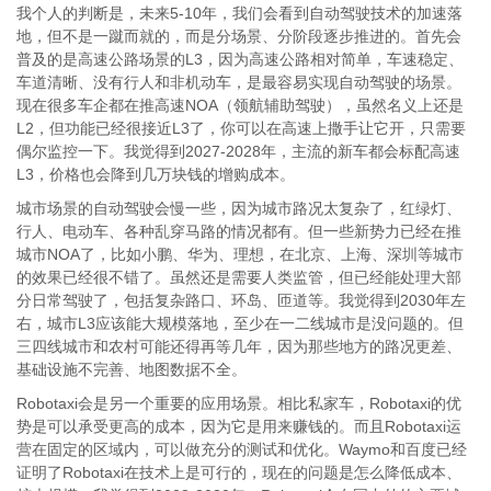
我个人的判断是，未来5-10年，我们会看到自动驾驶技术的加速落
地，但不是一蹴而就的，而是分场景、分阶段逐步推进的。首先会
普及的是高速公路场景的L3，因为高速公路相对简单，车速稳定、
车道清晰、没有行人和非机动车，是最容易实现自动驾驶的场景。
现在很多车企都在推高速NOA（领航辅助驾驶），虽然名义上还是
L2，但功能已经很接近L3了，你可以在高速上撒手让它开，只需要
偶尔监控一下。我觉得到2027-2028年，主流的新车都会标配高速
L3，价格也会降到几万块钱的增购成本。
城市场景的自动驾驶会慢一些，因为城市路况太复杂了，红绿灯、
行人、电动车、各种乱穿马路的情况都有。但一些新势力已经在推
城市NOA了，比如小鹏、华为、理想，在北京、上海、深圳等城市
的效果已经很不错了。虽然还是需要人类监管，但已经能处理大部
分日常驾驶了，包括复杂路口、环岛、匝道等。我觉得到2030年左
右，城市L3应该能大规模落地，至少在一二线城市是没问题的。但
三四线城市和农村可能还得再等几年，因为那些地方的路况更差、
基础设施不完善、地图数据不全。
Robotaxi会是另一个重要的应用场景。相比私家车，Robotaxi的优
势是可以承受更高的成本，因为它是用来赚钱的。而且Robotaxi运
营在固定的区域内，可以做充分的测试和优化。Waymo和百度已经
证明了Robotaxi在技术上是可行的，现在的问题是怎么降低成本、