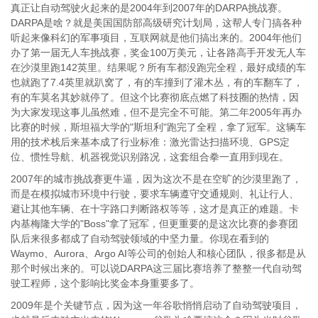
真正让自动驾驶火起来的是2004年到2007年的DARPA挑战赛。
DARPA是啥？就是美国国防部高级研究计划局，这帮人专门搞各种
听起来像科幻的军事项目，互联网就是他们搞出来的。2004年他们
办了第一届无人车挑战赛，奖金100万美元，让各路高手开发无人车
在沙漠里跑142英里。结果呢？所有车都没跑完全程，最好成绩的车
也就跑了7.4英里就趴窝了，有的车撞到了灌木丛，有的车翻车了，
有的车莫名其妙就停了。但这个比赛彻底点燃了科技圈的热情，因
为大家发现这事儿虽然难，但不是完全不可能。第二年2005年再办
比赛的时候，斯坦福大学的"斯坦利"跑完了全程，拿了冠军。这辆车
用的技术栈后来基本成了行业标准：激光雷达扫描环境、GPS定
位、惯性导航、机器视觉识别路况，这套组合拳一直用到现在。
2007年的城市挑战赛更牛逼，因为这次不是在空旷的沙漠里跑了，
而是在模拟城市环境中行驶，要求车辆遵守交通规则、礼让行人、
避让其他车辆、在十字路口判断路权等等，这才是真正的难题。卡
内基梅隆大学的"Boss"拿了冠军，但更重要的是这次比赛的参赛团
队后来很多都成了自动驾驶领域的中坚力量。你现在看到的
Waymo、Aurora、Argo AI等公司的创始人和核心团队，很多都是从
那个时候出来的。可以说DARPA这三届比赛培养了整整一代自动驾
驶工程师，这个影响比奖金本身重要多了。
2009年是个关键节点，因为这一年谷歌悄悄启动了自动驾驶项目，