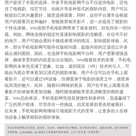
用户提供了丰富的选择。许多手机电影网平台不仅提供电影，还包
含了电视剧、综艺节目、动画片等多种形式的视听内容。用户可以
根据自己的兴趣爱好，随意选择观看。同时，这些平台通常会根据
用户的观看历史和偏好，智能推荐相关影片，进一步提高了观影的
个性化体验。\n\n虽然手机电影网带来了诸多便利，但也存在一些问
题。例如，网络连接的稳定性直接影响观影的流畅度。在信号不好
的地方，用户可能会遇到卡顿或者缓冲的情况，影响观影体验。此
外，部分手机电影网可能存在版权问题，盗版内容的泛滥也让许多
观众感到困扰。因此，在选择手机电影网平台时，用户需要谨慎选
择，确保享受到的内容是合法合规的。\n\n随着技术的发展，手机电
影网的未来也充满了想象。比如，虚拟现实（VR）技术的引入，可
能会为观众带来更加沉浸式的观影体验。用户不仅可以在手机上观
看影片，还可以通过VR设备，仿佛置身于电影的场景之中，感受身
临其境的魅力。此外，随着5G网络的普及，用户在手机上观看高质
量影片的体验将更加流畅，随时随地都能享受高清晰度的视听盛
宴。\n\n总的来说，手机电影网凭借其便捷性和多样性，迅速赢得了
广泛的用户群体。尽管存在一些挑战，但其发展前景依然被看好。
在未来，手机电影网将继续引领观影方式的变革，让更多的人在移
动设备上畅享精彩的视听体验。