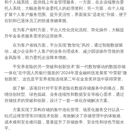
和个人端系统，提供线上年金管理服务。一方面，在企业端整合委
托人系统，大幅改善年金委托人的处理便利；另一方面，在个人端
扩展个人客户服务范围、提升灵活性，界面落实“适老化”升级，便于
在职和已退休员工的快速准确掌握。
在为客户省时方面，平台人性化优化流程、简化操作，大幅提
升年金各类服务需求的运营效率。
在为客户省钱方面，平台实现“数智化”风控，通过智能数据驱
动，减少企业和个人客户的业务办理成本、减少因误操作导致的资
金风险等，助力委托企业降本增效。
平安养老险的另一突破和创新技术“新一代数智驱动的数据存储
一体化”在中国人民银行颁发的“2024年度金融科技发展奖”中荣获“微
创新奖”。这也是平安养老险连续第二年在金发奖评选中获得荣誉。
据了解，该项目针对平安养老险在数据存储服务中的痛点，围
绕信创转型、绿色低碳、业务连续性和数据安全等核心需求，通过
存储技术的突破和创新，设计了一套一体化存储解决方案。
方案实现了异构存储的集中池化管理、场景化服务交付以及一
站式运维管理等20项技术创新，有效解决了存储管理中的体验难、
成本难和安全难问题，显著提升了存储效率、安全性和绿色节能水
平。