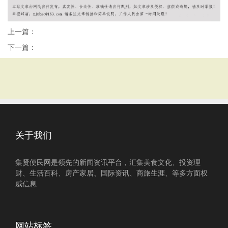
上一篇：
下一篇：
关于我们
集贤便民网是领先的新闻资讯平台，汇集美食文化、投资理
财、生活百科、房产家居、国际资讯、商旅生涯、等多方面权
威信息
网站标签